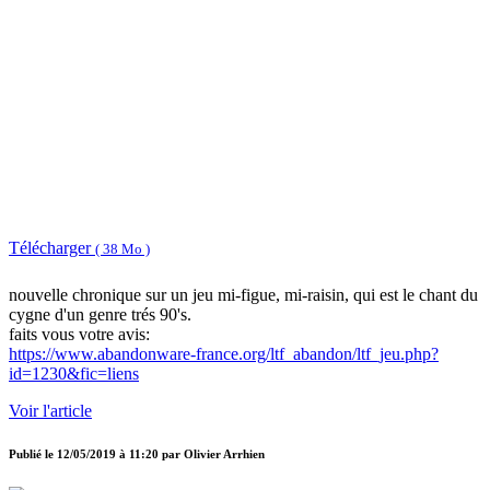
Télécharger
( 38 Mo )
nouvelle chronique sur un jeu mi-figue, mi-raisin, qui est le chant du
cygne d'un genre trés 90's.
faits vous votre avis:
https://www.abandonware-france.org/ltf_abandon/ltf_jeu.php?
id=1230&fic=liens
Voir l'article
Publié le
12/05/2019 à 11:20
par
Olivier Arrhien