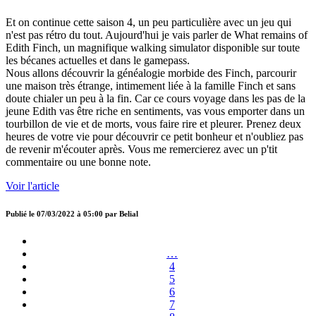
Et on continue cette saison 4, un peu particulière avec un jeu qui
n'est pas rétro du tout. Aujourd'hui je vais parler de What remains of
Edith Finch, un magnifique walking simulator disponible sur toute
les bécanes actuelles et dans le gamepass.
Nous allons découvrir la généalogie morbide des Finch, parcourir
une maison très étrange, intimement liée à la famille Finch et sans
doute chialer un peu à la fin. Car ce cours voyage dans les pas de la
jeune Edith vas être riche en sentiments, vas vous emporter dans un
tourbillon de vie et de morts, vous faire rire et pleurer. Prenez deux
heures de votre vie pour découvrir ce petit bonheur et n'oubliez pas
de revenir m'écouter après. Vous me remercierez avec un p'tit
commentaire ou une bonne note.
Voir l'article
Publié le
07/03/2022 à 05:00
par
Belial
…
4
5
6
7