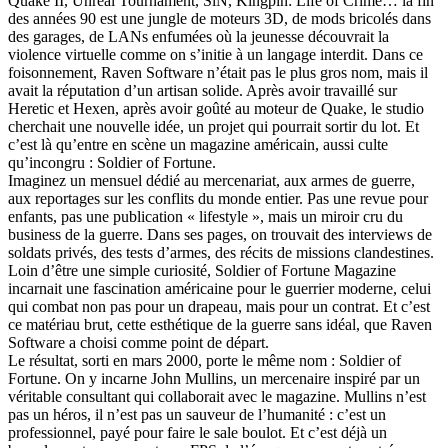
Quake II, Unreal Tournament, SiN, Kingpin: Life of Crime… la fin
des années 90 est une jungle de moteurs 3D, de mods bricolés dans
des garages, de LANs enfumées où la jeunesse découvrait la
violence virtuelle comme on s’initie à un langage interdit. Dans ce
foisonnement, Raven Software n’était pas le plus gros nom, mais il
avait la réputation d’un artisan solide. Après avoir travaillé sur
Heretic et Hexen, après avoir goûté au moteur de Quake, le studio
cherchait une nouvelle idée, un projet qui pourrait sortir du lot. Et
c’est là qu’entre en scène un magazine américain, aussi culte
qu’incongru : Soldier of Fortune.
Imaginez un mensuel dédié au mercenariat, aux armes de guerre,
aux reportages sur les conflits du monde entier. Pas une revue pour
enfants, pas une publication « lifestyle », mais un miroir cru du
business de la guerre. Dans ses pages, on trouvait des interviews de
soldats privés, des tests d’armes, des récits de missions clandestines.
Loin d’être une simple curiosité, Soldier of Fortune Magazine
incarnait une fascination américaine pour le guerrier moderne, celui
qui combat non pas pour un drapeau, mais pour un contrat. Et c’est
ce matériau brut, cette esthétique de la guerre sans idéal, que Raven
Software a choisi comme point de départ.
Le résultat, sorti en mars 2000, porte le même nom : Soldier of
Fortune. On y incarne John Mullins, un mercenaire inspiré par un
véritable consultant qui collaborait avec le magazine. Mullins n’est
pas un héros, il n’est pas un sauveur de l’humanité : c’est un
professionnel, payé pour faire le sale boulot. Et c’est déjà un