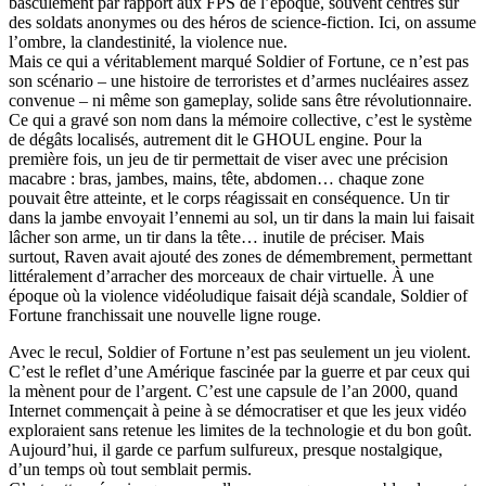
basculement par rapport aux FPS de l’époque, souvent centrés sur
des soldats anonymes ou des héros de science-fiction. Ici, on assume
l’ombre, la clandestinité, la violence nue.
Mais ce qui a véritablement marqué Soldier of Fortune, ce n’est pas
son scénario – une histoire de terroristes et d’armes nucléaires assez
convenue – ni même son gameplay, solide sans être révolutionnaire.
Ce qui a gravé son nom dans la mémoire collective, c’est le système
de dégâts localisés, autrement dit le GHOUL engine. Pour la
première fois, un jeu de tir permettait de viser avec une précision
macabre : bras, jambes, mains, tête, abdomen… chaque zone
pouvait être atteinte, et le corps réagissait en conséquence. Un tir
dans la jambe envoyait l’ennemi au sol, un tir dans la main lui faisait
lâcher son arme, un tir dans la tête… inutile de préciser. Mais
surtout, Raven avait ajouté des zones de démembrement, permettant
littéralement d’arracher des morceaux de chair virtuelle. À une
époque où la violence vidéoludique faisait déjà scandale, Soldier of
Fortune franchissait une nouvelle ligne rouge.
Avec le recul, Soldier of Fortune n’est pas seulement un jeu violent.
C’est le reflet d’une Amérique fascinée par la guerre et par ceux qui
la mènent pour de l’argent. C’est une capsule de l’an 2000, quand
Internet commençait à peine à se démocratiser et que les jeux vidéo
exploraient sans retenue les limites de la technologie et du bon goût.
Aujourd’hui, il garde ce parfum sulfureux, presque nostalgique,
d’un temps où tout semblait permis.