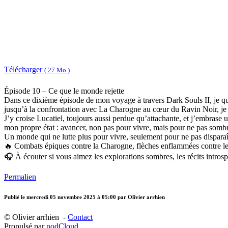
Télécharger
( 27 Mo )
Épisode 10 – Ce que le monde rejette
Dans ce dixième épisode de mon voyage à travers Dark Souls II, je qu
jusqu’à la confrontation avec La Charogne au cœur du Ravin Noir, je t
J’y croise Lucatiel, toujours aussi perdue qu’attachante, et j’embrase
mon propre état : avancer, non pas pour vivre, mais pour ne pas sombr
Un monde qui ne lutte plus pour vivre, seulement pour ne pas disparaî
🔥 Combats épiques contre la Charogne, flèches enflammées contre les 
🎧 À écouter si vous aimez les explorations sombres, les récits intros
Permalien
Publié le
mercredi 05 novembre 2025 à 05:00
par Olivier arrhien
© Olivier arrhien -
Contact
Propulsé par
podCloud